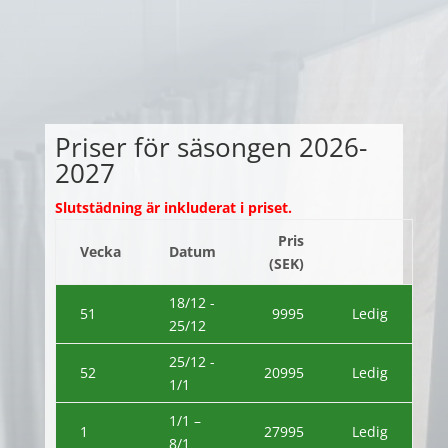
Priser för säsongen 2026-
2027
Slutstädning är inkluderat i priset.
Pris
Vecka
Datum
(SEK)
18/12 -
51
9995
Ledig
25/12
25/12 -
52
20995
Ledig
1/1
1/1 –
1
27995
Ledig
8/1